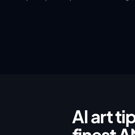
AI art t
finest A