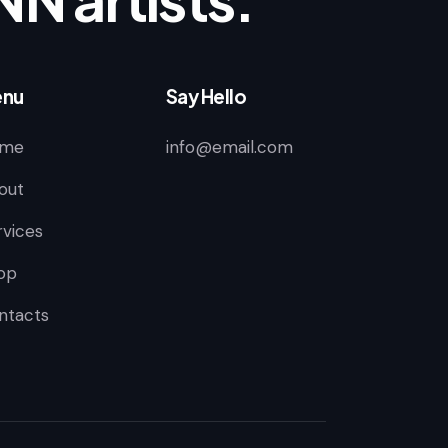
nu
Say Hello
me
info@email.com
out
rvices
op
ntacts