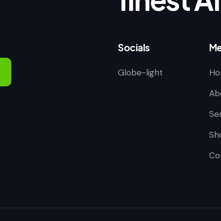
Socials
Me
Globe-light
Ho
Ab
Se
Sh
Co