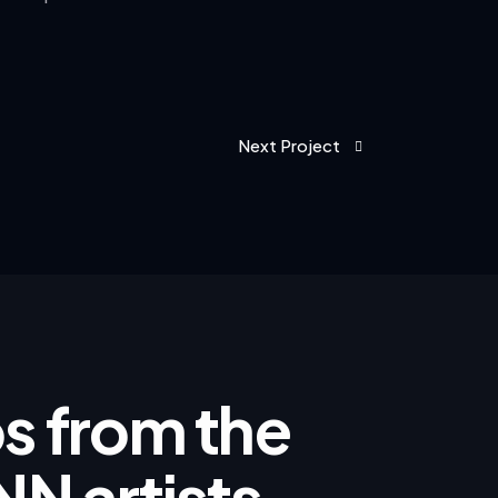
Next Project
ips from the
NN artists.