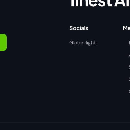
Socials
Me
Globe-light