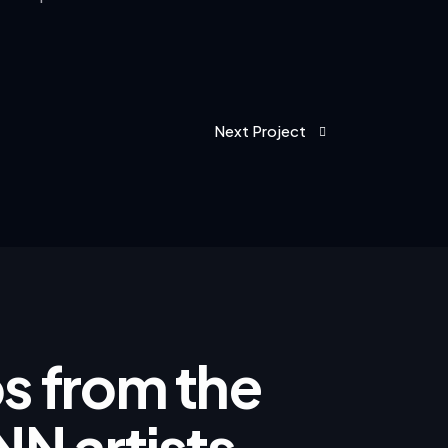
Next Project
ips from the
NN artists.