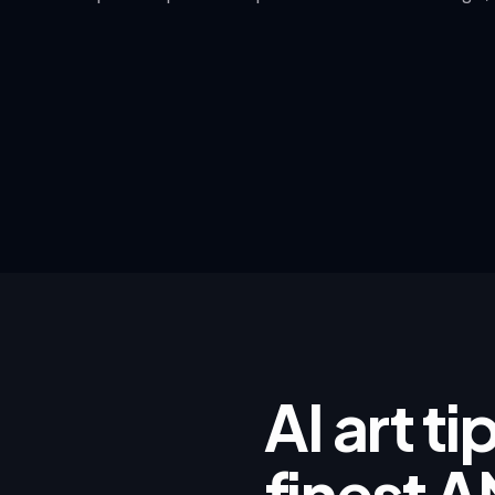
AI art t
finest A