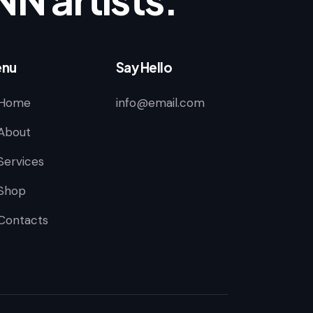
nu
Say Hello
Home
info@email.com
About
Services
Shop
Contacts